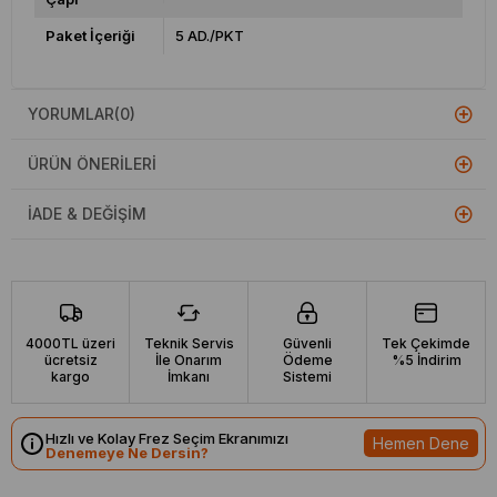
Paket İçeriği
5 AD./PKT
YORUMLAR
(0)
ÜRÜN ÖNERILERI
İADE & DEĞIŞIM
4000TL üzeri
Teknik Servis
Güvenli
Tek Çekimde
ücretsiz
İle Onarım
Ödeme
%5 İndirim
kargo
İmkanı
Sistemi
Hızlı ve Kolay Frez Seçim Ekranımızı
Hemen Dene
Denemeye Ne Dersin?