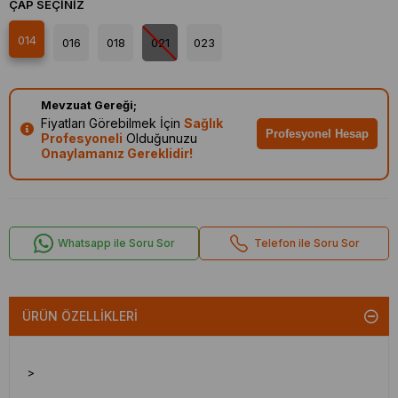
ÇAP SEÇINIZ
014
016
018
021
023
Mevzuat Gereği;
Fiyatları Görebilmek İçin
Sağlık
Profesyonel Hesap
Profesyoneli
Olduğunuzu
Onaylamanız Gereklidir!
Whatsapp ile Soru Sor
Telefon ile Soru Sor
ÜRÜN ÖZELLIKLERI
>