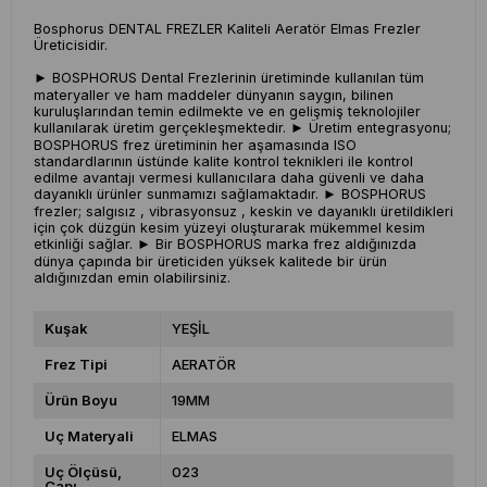
Bosphorus DENTAL FREZLER Kaliteli Aeratör Elmas Frezler
Üreticisidir.
► BOSPHORUS Dental Frezlerinin üretiminde kullanılan tüm
materyaller ve ham maddeler dünyanın saygın, bilinen
kuruluşlarından temin edilmekte ve en gelişmiş teknolojiler
kullanılarak üretim gerçekleşmektedir. ► Üretim entegrasyonu;
BOSPHORUS frez üretiminin her aşamasında ISO
standardlarının üstünde kalite kontrol teknikleri ile kontrol
edilme avantajı vermesi kullanıcılara daha güvenli ve daha
dayanıklı ürünler sunmamızı sağlamaktadır. ► BOSPHORUS
frezler; salgısız , vibrasyonsuz , keskin ve dayanıklı üretildikleri
için çok düzgün kesim yüzeyi oluşturarak mükemmel kesim
etkinliği sağlar. ► Bir BOSPHORUS marka frez aldığınızda
dünya çapında bir üreticiden yüksek kalitede bir ürün
aldığınızdan emin olabilirsiniz.
Kuşak
YEŞİL
Frez Tipi
AERATÖR
Ürün Boyu
19MM
Uç Materyali
ELMAS
Uç Ölçüsü,
023
Çapı