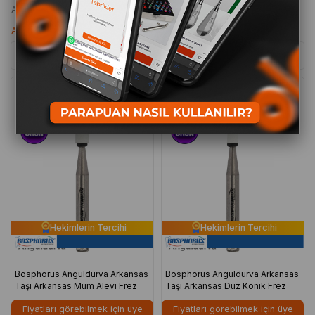
Anasayfa
DENTAL FREZLER
Arkansas Taşı
Anguldurva Arkansas Taşı
Sıralama
Filtreleme
Ücretsiz
Ücretsiz
Kargo
Kargo
Hekimlerin Tercihi
Hekimlerin Tercihi
Bosphorus Anguldurva Arkansas
Bosphorus Anguldurva Arkansas
Taşı Arkansas Mum Alevi Frez
Taşı Arkansas Düz Konik Frez
Fiyatları görebilmek için üye
Fiyatları görebilmek için üye