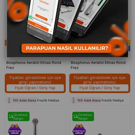
Hekimlerin Tercihi
Hekimlerin Tercihi
Bosphorus Aeratör Elmas Rond
Bosphorus Aeratör Elmas Rond
Frez
Frez
Fiyatları görebilmek için üye
Fiyatları görebilmek için üye
girişi yapmalısınız.
girişi yapmalısınız.
Fiyat Öğren / Giriş Yap
Fiyat Öğren / Giriş Yap
100 Adet Alana Frezlik Hediye
100 Adet Alana Frezlik Hediye
Ücretsiz
Ücretsiz
Kargo
Kargo