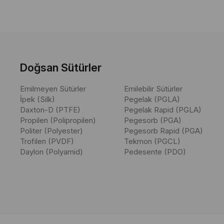
Kullanıcılar, bu kategoriyle ilgili olarak "Dolgu bıçağı", "Kazıyıcı",
aletleri isimleri" ve "Restoratif el aletleri" gibi aramalar yapmakt
ihtiyaçlarını yansıtır.
Doğsan Sütürler
Emilmeyen Sütürler
Emilebilir Sütürler
İpek (Silk)
Pegelak (PGLA)
Daxton-D (PTFE)
Pegelak Rapid (PGLA)
Propilen (Polipropilen)
Pegesorb (PGA)
Politer (Polyester)
Pegesorb Rapid (PGA)
Trofilen (PVDF)
Tekmon (PGCL)
Daylon (Polyamid)
Pedesente (PDO)
Dolgu bıçağı, kazıyıcı ve oyucu aletler, farklı uç tipleri ve sap tiple
tasarlanmış olup, detaylı işlemler için idealdir. Köşegen Saplı ve
kullanım sağlar.