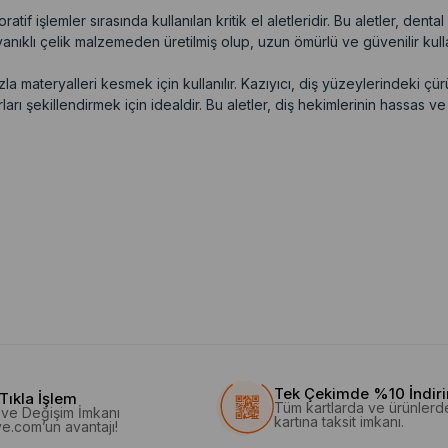
tif işlemler sırasında kullanılan kritik el aletleridir. Bu aletler, denta
ayanıklı çelik malzemeden üretilmiş olup, uzun ömürlü ve güvenilir kull
a materyalleri kesmek için kullanılır. Kazıyıcı, diş yüzeylerindeki çü
arı şekillendirmek için idealdir. Bu aletler, diş hekimlerinin hassas v
Tek Çekimde %10 İndir
Tıkla İşlem
Tüm kartlarda ve ürünlerd
l ve Değişim İmkanı
kartına taksit imkanı.
e.com’un avantajı!