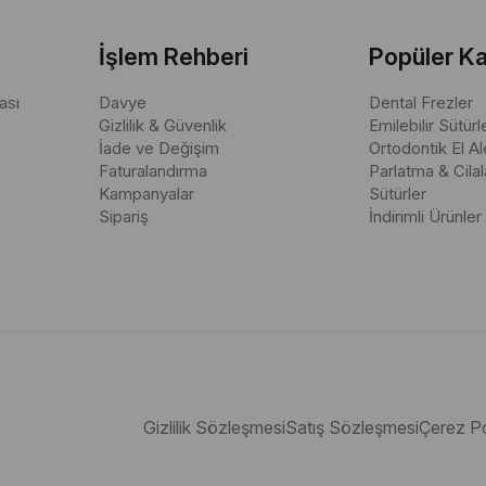
bıçağı, kazıyıcı ve oyucu, diş hekimliğinde restoratif işlemler sırasınd
lanılırken, Kazıyıcı diş yüzeylerindeki çürükleri temizlemek ve dolgu 
İşlem Rehberi
Popüler Ka
r.
ası
Davye
Dental Frezler
Gizlilik & Güvenlik
Emilebilir Sütürl
İade ve Değişim
Ortodontik El Ale
Faturalandırma
Parlatma & Cila
Kampanyalar
Sütürler
Sipariş
İndirimli Ürünler
Gizlilik Sözleşmesi
Satış Sözleşmesi
Çerez Po