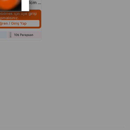
3-SHO 2 5mm 18cm -
ebilmek için üye girişi
pmalısınız.
ğren / Giriş Yap
10₺ Parapuan