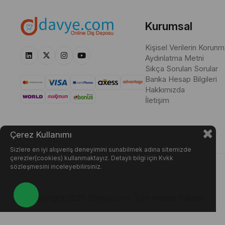
Müşterilerin daha önce internette gördükleri içeriklere göre, dolgu 
malzemelerini şekillendirmek ve fazla materyalleri kesmek için kul
Kurumsal
diş yüzeyindeki boşlukları ve çukurları şekillendirmek için idealdi
Kişisel Verilerin Korunm
Aydınlatma Metni
Sıkça Sorulan Sorular
Banka Hesap Bilgileri
Hakkımızda
İletişim
Çerez Kullanımı
Sizlere en iyi alışveriş deneyimini sunabilmek adına sitemizde
çerezler(cookies) kullanmaktayız. Detaylı bilgi için Kvkk
sözleşmesini inceleyebilirsiniz.
© Copyright 2025 Davye.com. Tüm Hakları Saklıdır.