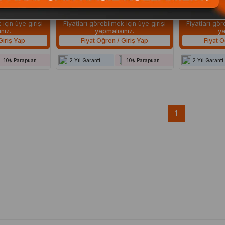
rd fig-1 2 5mm
Oyucu Hollenback fig-1-2 2mm
Oyucu fig-
17cm - QAC1H049
QAC1H063
için üye girişi
Fiyatları görebilmek için üye girişi
Fiyatları gör
nız.
yapmalısınız.
ya
Giriş Yap
Fiyat Öğren / Giriş Yap
Fiyat Ö
10₺ Parapuan
2 Yıl Garanti
10₺ Parapuan
2 Yıl Garanti
1