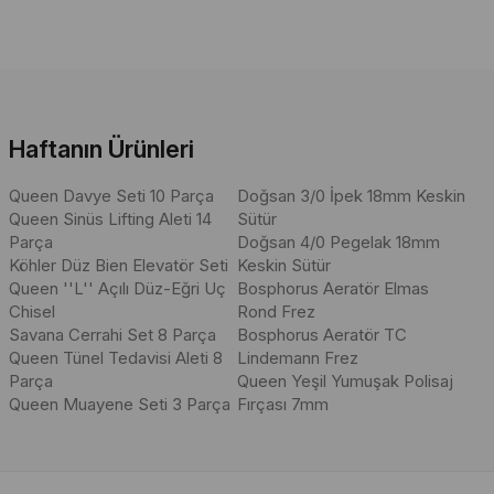
 "Oyucu", "Restoratif el aletleri isimleri", "Diş hekimliği el aletleri isi
adır. Bu aramalar, dolgu bıçağı, kazıyıcı ve oyucu aletlerin çeşitliliği
Haftanın Ürünleri
Queen Davye Seti 10 Parça
Doğsan 3/0 İpek 18mm Keskin
Queen Sinüs Lifting Aleti 14
Sütür
Parça
Doğsan 4/0 Pegelak 18mm
Köhler Düz Bien Elevatör Seti
Keskin Sütür
Queen ''L'' Açılı Düz-Eğri Uç
Bosphorus Aeratör Elmas
Chisel
Rond Frez
Savana Cerrahi Set 8 Parça
Bosphorus Aeratör TC
Queen Tünel Tedavisi Aleti 8
Lindemann Frez
Parça
Queen Yeşil Yumuşak Polisaj
Queen Muayene Seti 3 Parça
Fırçası 7mm
ri ile sunularak, her türlü restoratif işlem için uygun hale getirilmiştir. 
 Yuvarlak Saplı Aletler, rahat tutuş ve hassas kontrol sağlar. Dayanıkl