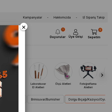
Kampanyalar
Hakkımızda
🛒 Sipariş Takip
×
1
0
Üye Girişi
Duyurular
Sepetim
a
Kampanya
Ortodonti El
Laboratuvar
Ölçü Aletleri
Fotoğraflama
Kas
Aletleri
El Aletleri
Aletleri
Konte
Küv
algam Tepicisi
Brinisuvar/Burnisher
Dolgu Bıçağı/Kazıyıcı/Oyucu