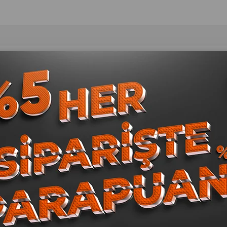
er
Dental El Aletleri
Sütürler
Dental Frezler
Parlatma & Cilalam
ontoloji
Mikro Cerrahi
Endodonti El
Teşhis El
Restoratif El
letleri
Aletleri
Aletleri
Aletleri
Aletleri
 Pens
Ağız Spatülü
Amalgam Frezleri
Amalgam Fulvarı
Am