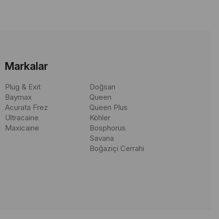
mleri pdf", "Diş hekimliğinde kullanılan aletler pdf", "Diş hekimi
 ve kullanım detayları hakkında bilgi arayan profesyonellerin
Markalar
Plug & Exit
Doğsan
Baymax
Queen
Acurata Frez
Queen Plus
Ultracaine
Köhler
Maxicaine
Bosphorus
Savana
Boğaziçi Cerrahi
Tek Taraflı ve Çift Taraflı Aletler, farklı ihtiyaçlara göre
ı çelik malzemeden üretilmiş olup, uzun ömürlü ve güvenilir