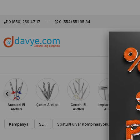
0 (850) 259 47 17
0 (554) 551 95 34
Markalar
Setl
Anestezi El
Çekim Aletleri
Cerrahi El
İmplantoloji El
Period
Aletleri
Aletleri
Aletleri
El A
Kampanya
SET
Spatül/Fulvar Kombinasyonu
Tutucu ve