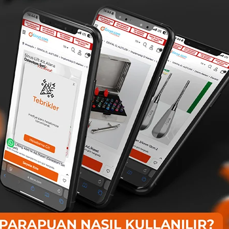
Bıçağı/Kazıyıcı/Oyucu
/Kazıyıcı/Oyucu
Ücretsiz
Ücretsiz
Kargo
Kargo
TÜKENDI
 Tercihi
Hekimlerin Tercihi
Hek
Queen Z Dolgu Bıçağı-Kazıyıcı-
Queen Dolgu Bıçağı-Kazıyıcı-