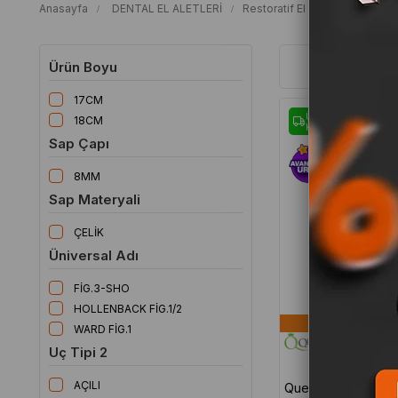
Anasayfa
DENTAL EL ALETLERİ
Restoratif El Aletleri
Dolgu 
Dolgu Bıçağı
Ürün Boyu
17CM
Ücretsiz
18CM
Kargo
Sap Çapı
8MM
Sap Materyali
ÇELİK
Üniversal Adı
FİG.3-SHO
HOLLENBACK FİG.1/2
Hekimlerin
WARD FİG.1
Uç Tipi 2
AÇILI
Queen Açılı Dolgu Bıçağı-