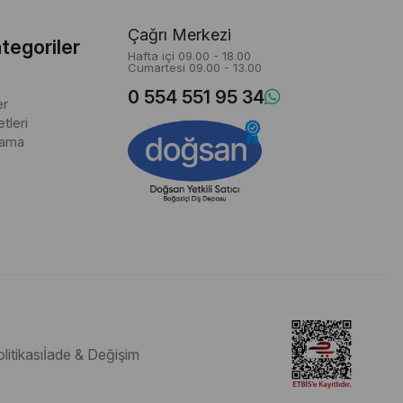
a kullanılan kritik el aletleridir. Dolgu Bıçağı, dolgu
Çağrı Merkezi
işlemi için yüzeyi hazırlamak amacıyla kullanılır. Oyucu ise,
tegoriler
Hafta içi 09.00 - 18.00
Cumartesi 09.00 - 13.00
0 554 551 95 34
er
tleri
lama
litikası
İade & Değişim