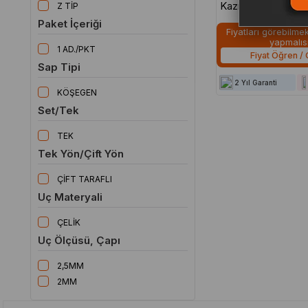
Kazıyıcı-Oyucu Wa
Z TİP
17cm - QAC1H056
Paket İçeriği
Fiyatları görebilmek 
yapmalısı
1 AD./PKT
Fiyat Öğren / 
Sap Tipi
2 Yıl Garanti
KÖŞEGEN
Set/Tek
TEK
Tek Yön/Çift Yön
ÇİFT TARAFLI
Uç Materyali
ÇELİK
Uç Ölçüsü, Çapı
2,5MM
2MM