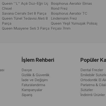
Queen ''L'' Açılı Düz-Eğri Uç
Bosphorus Aeratör Elmas
çlarını yansıtır. Ayrıca "Cerrahi tas ne işe yarar?" ve "Dental aletler 
Chisel
Rond Frez
Savana Cerrahi Set 8 Parça
Bosphorus Aeratör TC
Queen Tünel Tedavisi Aleti 8
Lindemann Frez
Parça
Queen Yeşil Yumuşak Polisaj
Queen Muayene Seti 3 Parça
Fırçası 7mm
İşlem Rehberi
Popüler Ka
ası
Davye
Dental Frezler
Gizlilik & Güvenlik
Emilebilir Sütürl
İade ve Değişim
Ortodontik El Ale
Faturalandırma
Parlatma & Cila
Kampanyalar
Sütürler
Sipariş
İndirimli Ürünler