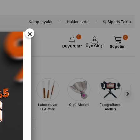
Kampanyalar
Hakkımızda
🛒 Sipariş Takip
×
1
0
Üye Girişi
Duyurular
Sepetim
a
Kampanya
Ortodonti El
Laboratuvar
Ölçü Aletleri
Fotoğraflama
Kas
Aletleri
El Aletleri
Aletleri
Konte
Küv
Ortodonti Standı