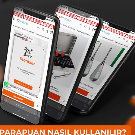
Cerrahi Tas
Ücretsiz
Ücretsiz
Kargo
Kargo
 Tercihi
Hekimlerin Tercihi
Hek
Queen Cerrahi Tas 5 5cm -
Queen Cerrahi Tas 11cm -