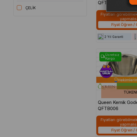
QFT002
ÇELİK
Fiyatları görebilmek 
yapmalısı
Fiyat Öğren / 
2 Yıl Garanti
Ücretsiz
Kargo
Hekimlerin
TÜKEN
Queen Kemik Godesi Kabı -
QFTB006
Fiyatları görebilmek 
yapmalısı
Fiyat Öğren / 