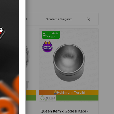
Ücretsiz
Kargo
imlerin Tercihi
Hekimlerin Tercihi
Queen Kemik Godesi Kabı -