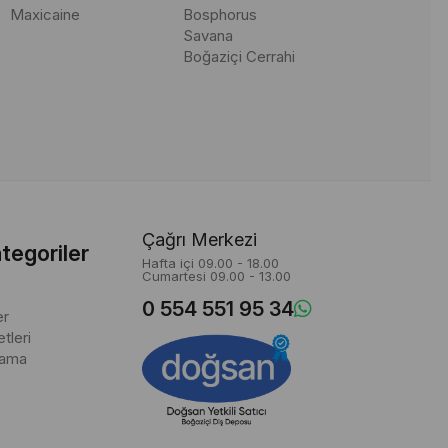
Maxicaine
Bosphorus
nasıl düzenlenir?" gibi sorular da sıkça sorulmaktadır.
Savana
Boğaziçi Cerrahi
Çağrı Merkezi
tegoriler
Hafta içi 09.00 - 18.00
Cumartesi 09.00 - 13.00
0 554 551 95 34
er
tleri
lama