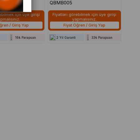
QBMB005
ebilmek için üye girişi
Fiyatları görebilmek için üye girişi
pmalısınız.
yapmalısınız.
ğren / Giriş Yap
Fiyat Öğren / Giriş Yap
16₺ Parapuan
2 Yıl Garanti
33₺ Parapuan