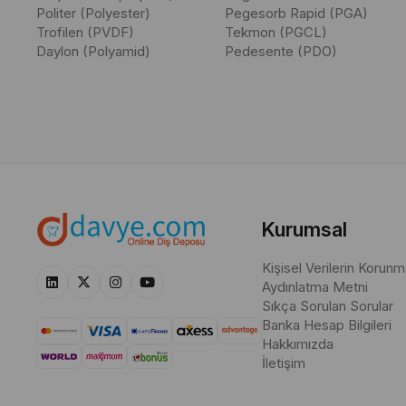
Politer (Polyester)
Pegesorb Rapid (PGA)
ve kullanım detayları hakkında bilgi arayan profesyonellerin ihtiya
Trofilen (PVDF)
Tekmon (PGCL)
Daylon (Polyamid)
Pedesente (PDO)
Kurumsal
Kişisel Verilerin Korunm
Aydınlatma Metni
Sıkça Sorulan Sorular
Banka Hesap Bilgileri
Hakkımızda
İletişim