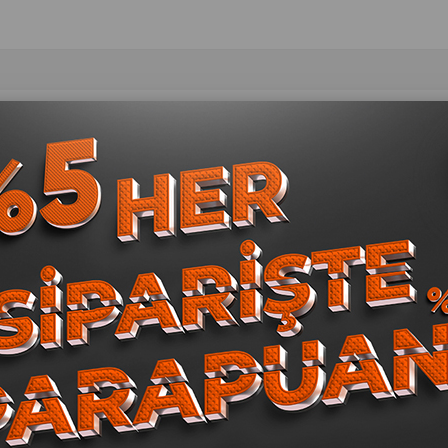
er
Dental El Aletleri
Sütürler
Dental Frezler
Parlatma & Cilalam
ontoloji
Mikro Cerrahi
Endodonti El
Teşhis El
Restoratif El
letleri
Aletleri
Aletleri
Aletleri
Aletleri
rrahi Tas
Endodonti Kutu/Endobox
Pamuk Kutusu
Frezlik