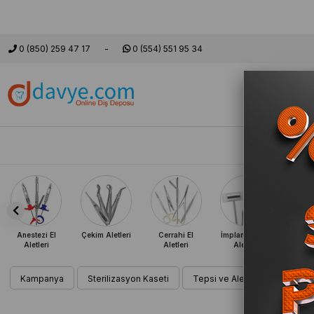
0 (850) 259 47 17
0 (554) 551 95 34
Markalar
Setl
Anestezi El
Çekim Aletleri
Cerrahi El
İmplantoloji El
Period
Aletleri
Aletleri
Aletleri
El A
Kampanya
Sterilizasyon Kaseti
Tepsi ve Alet Tutucu
Ce