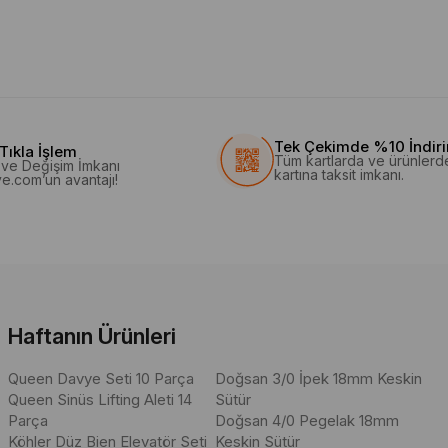
Tek Çekimde %10 İndir
Tıkla İşlem
Tüm kartlarda ve ürünlerd
l ve Değişim İmkanı
kartına taksit imkanı.
e.com’un avantajı!
Haftanın Ürünleri
Queen Davye Seti 10 Parça
Doğsan 3/0 İpek 18mm Keskin
Queen Sinüs Lifting Aleti 14
Sütür
Parça
Doğsan 4/0 Pegelak 18mm
Köhler Düz Bien Elevatör Seti
Keskin Sütür
ahi tas", "Sterilizasyon tası", "Alet tutucu tas", "Dental tas fiyatları" g