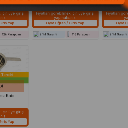
QINT061
QINT062
için üye girişi
Fiyatları görebilmek için üye girişi
Fiyatları gör
nız.
yapmalısınız.
ya
Giriş Yap
Fiyat Öğren / Giriş Yap
Fiyat Ö
12₺ Parapuan
2 Yıl Garanti
11₺ Parapuan
2 Yıl Garanti
 Tercihi
DI
için üye girişi
nız.
Giriş Yap