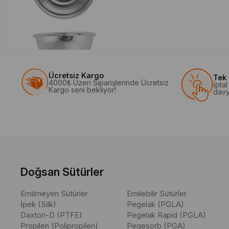
Ücretsiz Kargo
Tek 
4000₺ Üzeri Siparişlerinde Ücretsiz
İpta
Kargo seni bekliyor!
davy
Doğsan Sütürler
Emilmeyen Sütürler
Emilebilir Sütürler
İpek (Silk)
Pegelak (PGLA)
Daxton-D (PTFE)
Pegelak Rapid (PGLA)
Propilen (Polipropilen)
Pegesorb (PGA)
Kullanıcılar, bu kategoriyle ilgili olarak "Cerrahi tas", "Dental cerr