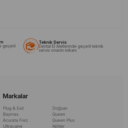
im
Teknik Servis
e geçerli
Dental El Aletlerinde geçerli teknik
servis onarım imkanı
Markalar
Plug & Exit
Doğsan
Baymax
Queen
Acurata Frez
Queen Plus
Ultracaine
Köhler
ibi aramalar yapmaktadır. Bu aramalar, cerrahi tasların çeşitliliği