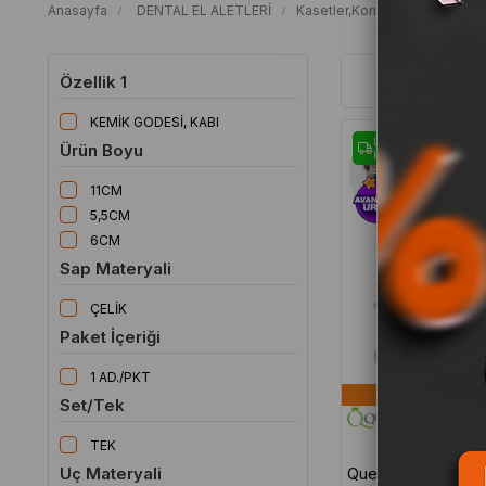
Anasayfa
DENTAL EL ALETLERİ
Kasetler,Konteynırlar,Küvetler
Cerrahi Tas
Özellik 1
KEMİK GODESİ, KABI
Ücretsiz
Ürün Boyu
Kargo
11CM
5,5CM
6CM
Sap Materyali
ÇELİK
Paket İçeriği
1 AD./PKT
Hekimlerin
Set/Tek
TEK
Uç Materyali
Queen Kemik Godesi Kabı 6cm -